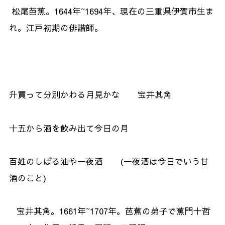
松尾芭蕉。1644年~1694年、現在の三重県伊賀市生ま
れ。江戸初期の俳諧師。
升買って分別かわる月見かな 宝井其角
十五から酒を飲み出て今日の月
百姓のしぼる油や一夜酒 (一夜酒は今日でいう甘
酒のこと)
宝井其角。1661年~1707年。芭蕉の弟子で蕉門十哲