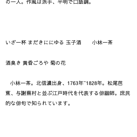
の一人。作風は派手、平明で口語調。
いざ一杯 まだきににゆる 玉子酒 小林一茶
酒臭き 黄昏ごろや 菊の花
小林一茶。北信濃出身、1763年~1828年。松尾芭
蕉、与謝蕪村と並ぶ江戸時代を代表する俳諧師。庶民
的な俳句で知られています。