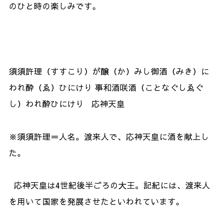
のひと時の楽しみです。
須須許理（すすこり）が醸（か）みし御酒（みき）に
われ酔（ゑ）ひにけり 事和酒咲酒（ことなぐしゑぐ
し）われ酔ひにけり 応神天皇
※須須許理＝人名。渡来人で、応神天皇に酒を献上し
た。
応神天皇は4世紀後半ごろの大王。記紀には、渡来人
を用いて国家を発展させたといわれています。