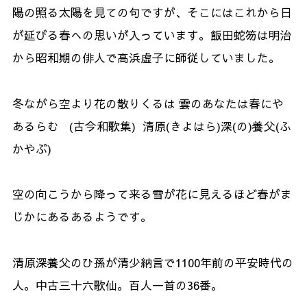
陽の照る太陽を見ての句ですが、そこにはこれから日
が延びる春への思いが入っています。飯田蛇笏は明治
から昭和期の俳人で高浜虚子に師従していました。
冬ながら空より花の散りくるは 雲のあなたは春にや
あるらむ (古今和歌集) 清原(きよはら)深(の)養父(ふ
かやぶ)
空の向こうから降って来る雪が花に見えるほど春がま
じかにあるあるようです。
清原深養父のひ孫が清少納言で1100年前の平安時代の
人。中古三十六歌仙。百人一首の36番。