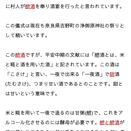
に村人が
醴酒
を奉り酒宴を行ったと言われています。
この儀式は現在も奈良県吉野町の浄御原神社の祭りと
して続いています。
この
醴酒
ですが、平安中期の文献には「醴酒とは、米
と糀と酒を用いた酒」と記されています。この酒は
「こさけ」と言い、一夜で出来る「一夜酒」で
甜
酒
(
たむさけ
)
、つまり甘い酒であるとのことです。甜と
は甘いという意味です。
米と糀を用いて一夜で造るのは甘粥
(
醴
)
で、これをア
ルコール化させるのには酵母が必要です。
醴と醴酒
が